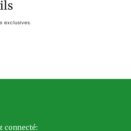
ils
s exclusives.
z connecté: