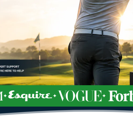
✦
✦
✦