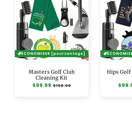
ÉCONOMISER [pourcentage]
ÉCONOMISE
Masters Golf Club
Hips Golf
Cleaning Kit
Prix
$99.99
Prix
Prix
$99.
$199.99
habituel
soldé
habit