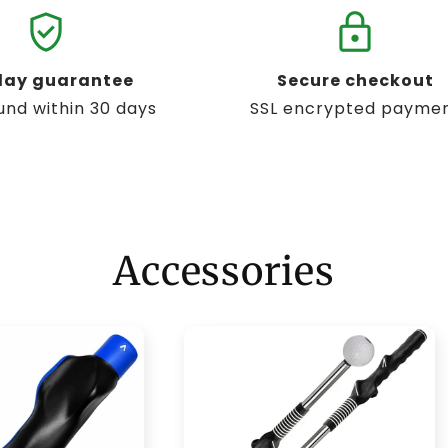
verified_user
lock
day guarantee
Secure checkout
fund within 30 days
SSL encrypted payme
Accessories