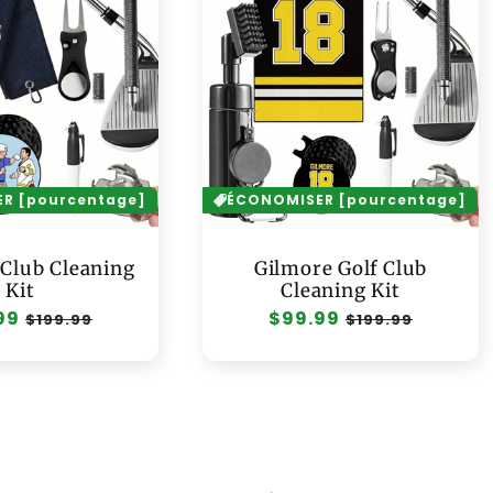
R [pourcentage]
ÉCONOMISER [pourcentage]
 Club Cleaning
Gilmore Golf Club
Kit
Cleaning Kit
99
Prix
Prix
$99.99
Prix
$199.99
$199.99
uel
soldé
habituel
soldé