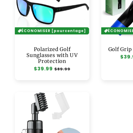
ÉCONOMISER [pourcentage]
ÉCONOMISE
Polarized Golf
Golf Grip
Sunglasses with UV
Prix
$39.
Protection
habi
Prix
$39.99
Prix
$89.99
habituel
soldé