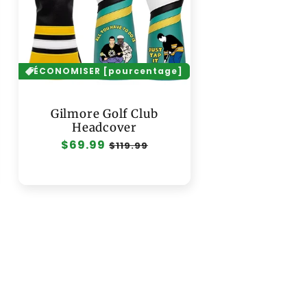
ÉCONOMISER [pourcentage]
Gilmore Golf Club
Headcover
Prix
$69.99
Prix
$119.99
habituel
soldé