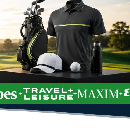
✦
✦
✦