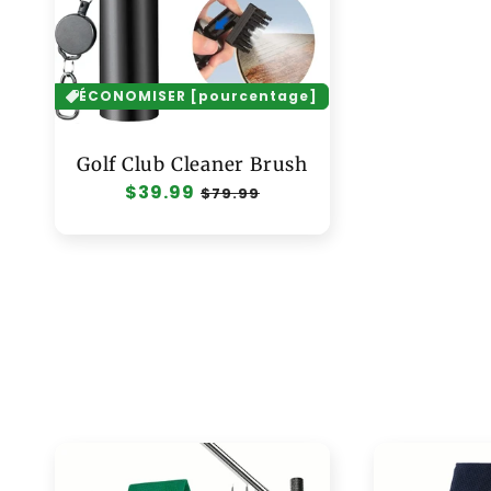
ÉCONOMISER [pourcentage]
Golf Club Cleaner Brush
Prix
$39.99
Prix
$79.99
habituel
soldé