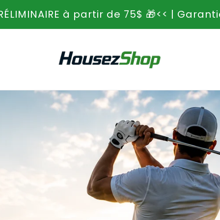
e_de_magasin
RÉLIMINAIRE à partir de 75$ 🎁<< | Garant