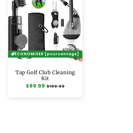
ÉCONOMISER [pourcentage]
Tap Golf Club Cleaning
Kit
Prix
$99.99
Prix
$199.99
habituel
soldé