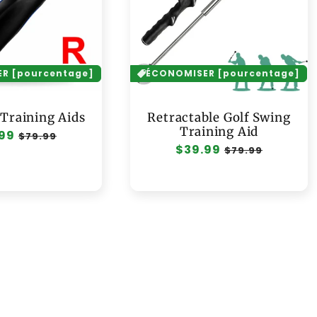
R [pourcentage]
ÉCONOMISER [pourcentage]
 Training Aids
Retractable Golf Swing
Training Aid
99
Prix
$79.99
Prix
$39.99
Prix
tuel
soldé
$79.99
habituel
soldé