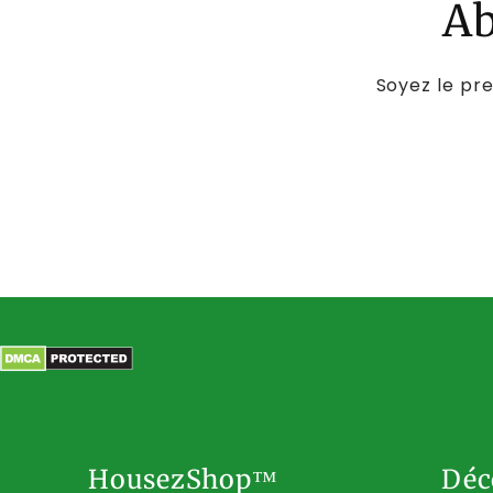
Ab
Soyez le pre
HousezShop™
Déc