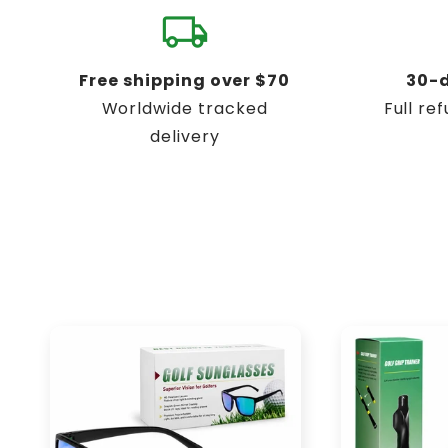
local_shipping
Free shipping over $70
30-
Worldwide tracked
Full re
delivery