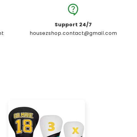
contact_support
Support 24/7
nt
housezshop.contact@gmail.com